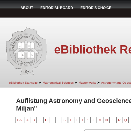
ABOUT
EDITORIAL BOARD
EDITOR'S CHOICE
eBibliothek R
➤
➤
➤
eBibliothek Startseite
Mathematical Sciences
Master works
Astronomy and Geosc
Auflistung Astronomy and Geoscience
Miljan"
0-9
A
B
C
D
E
F
G
H
I
J
K
L
M
N
O
P
Q