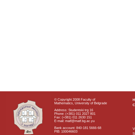
© Copyright 2008 Faculty of
Mathematics, University of Belgrade
C
Address: Studentski trg 16
Phone: (+381) 011 2027 801
Fax: (+381) 011 2630 151
E-mail: matf@matf.bg.ac.yu
Bank account: 840-181 5666-68
V
PIB: 100046603
S