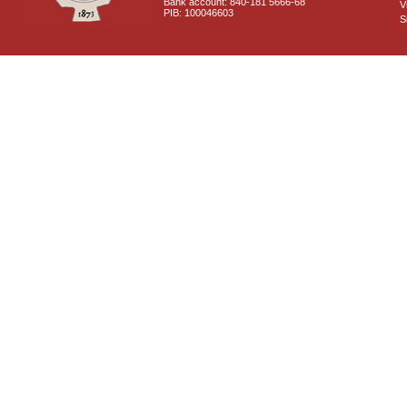
Bank account: 840-181 5666-68
V
PIB: 100046603
S