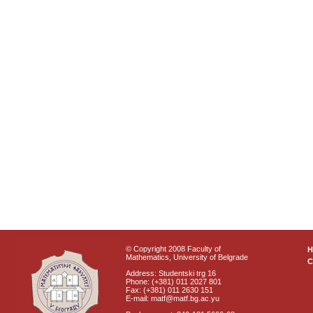
© Copyright 2008 Faculty of
Mathematics, University of Belgrade
C
Address: Studentski trg 16
Phone: (+381) 011 2027 801
Fax: (+381) 011 2630 151
E-mail: matf@matf.bg.ac.yu