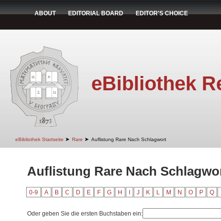
ABOUT
EDITORIAL BOARD
EDITOR'S CHOICE
eBibliothek R
➤
➤
eBibliothek Startseite
Rare
Auflistung Rare Nach Schlagwort
Auflistung Rare Nach Schlagwo
0-9
A
B
C
D
E
F
G
H
I
J
K
L
M
N
O
P
Q
Oder geben Sie die ersten Buchstaben ein: