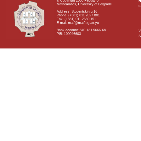
© Copyright 2008 Faculty of
Mathematics, University of Belgrade
C
Address: Studentski trg 16
Phone: (+381) 011 2027 801
Fax: (+381) 011 2630 151
E-mail: matf@matf.bg.ac.yu
Bank account: 840-181 5666-68
V
PIB: 100046603
S