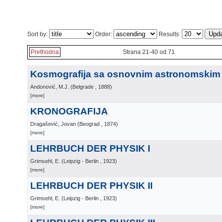
Sort by:
Order:
Results:
Prethodna
Strana 21-40 od 71
Kosmografija sa osnovnim astronomski
Andonović, M.J.
(
Belgrade
, 1888
)
[more]
KRONOGRAFIJA
Dragašević, Jovan
(
Beograd
, 1874
)
[more]
LEHRBUCH DER PHYSIK I
Grimsehl, E.
(
Leipzig - Berlin
, 1923
)
[more]
LEHRBUCH DER PHYSIK II
Grimsehl, E.
(
Leipzig - Berlin
, 1923
)
[more]