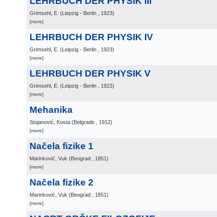
LEHRBUCH DER PHYSIK III
Grimsehl, E.
(
Liepzig - Berlin
, 1923
)
[more]
LEHRBUCH DER PHYSIK IV
Grimsehl, E.
(
Leipzig - Berlin
, 1923
)
[more]
LEHRBUCH DER PHYSIK V
Grimsehl, E.
(
Leipzig - Berlin
, 1923
)
[more]
Mehanika
Stojanović, Kosta
(
Belgrade
, 1912
)
[more]
Načela fizike 1
Marinković, Vuk
(
Beograd
, 1851
)
[more]
Načela fizike 2
Marinković, Vuk
(
Beograd
, 1851
)
[more]