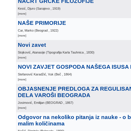
NACRT GRČKE FILOZOFIJE
Kesić, Djuro
(
Sarajevo
, 1919
)
[more]
NAŠE PRIMORIJE
Car, Marko
(
Beograd
, 1922
)
[more]
Novi zavet
Stojković, Atanasije
(
Tipografija Karla Tauhnica
, 1830
)
[more]
NOVI ZAVJET GOSPODA NAŠEGA ISUSA 
Stefanović Karadžić, Vuk
(
Beč
, 1864
)
[more]
OBJASNENJE PREDLOGA ZA REGULISA
DELA VAROŠI BEOGRADA
Josimović, Emilijan
(
BEOGRAD
, 1867
)
[more]
Odgovor na nekoliko pitanja iz nauke - o
malim količinama