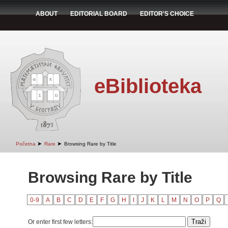
ABOUT
EDITORIAL BOARD
EDITOR'S CHOICE
eBiblioteka
➤
➤
Početna
Rare
Browsing Rare by Title
Browsing Rare by Title
0-9
A
B
C
D
E
F
G
H
I
J
K
L
M
N
O
P
Q
Or enter first few letters: