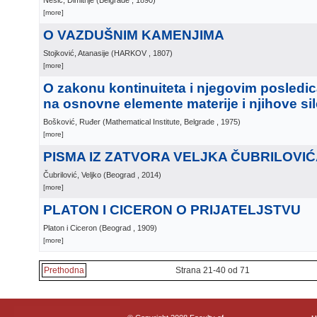
Nešić, Dimitrije
(
Belgrade
, 1890
)
[more]
O VAZDUŠNIM KAMENJIMA
Stojković, Atanasije
(
HARKOV
, 1807
)
[more]
O zakonu kontinuiteta i njegovim posled
na osnovne elemente materije i njihove sil
Bošković, Ruđer
(
Mathematical Institute, Belgrade
, 1975
)
[more]
PISMA IZ ZATVORA VELJKA ČUBRILOVI
Čubrilović, Veljko
(
Beograd
, 2014
)
[more]
PLATON I CICERON O PRIJATELJSTVU
Platon i Ciceron
(
Beograd
, 1909
)
[more]
Prethodna
Strana 21-40 od 71