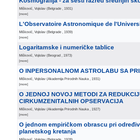
Kosmografija - za šesti razred srednjih šk
Mišković, Vojislav
(
Belgrade
, 1931
)
[more]
L'Observatoire Astronomique de l'Univers
Mišković, Vojislav
(
Belgrade
, 1939
)
[more]
Logaritamske i numeričke tablice
Mišković, Vojislav
(
Beograd
, 1973
)
[more]
O INPERSONALNOM ASTROLABU SA PR
Mišković, Vojislav
(
Akademija Prirodnih Nauka
, 1931
)
[more]
O JEDNOJ NOVOJ METODI ZA REDUKCI
CIRKUMZENITALNIH OPSERVACIJA
Mišković, Vojislav
(
Akademija Prirodnih Nauka
, 1927
)
[more]
O jednom empiričkom obrascu pri određi
planetskog kretanja
Mišković, Vojislav
(
Belgrade
, 1928
)