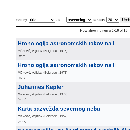
Sort by:
Order:
Results:
Now showing items 1-18 of 18
Hronologija astronomskih tekovina I
Mišković, Vojislav
(
Belgrade
, 1975
)
[more]
Hronologija astronomskih tekovina II
Mišković, Vojislav
(
Belgrade
, 1976
)
[more]
Johannes Kepler
Mišković, Vojislav
(
Belgrade
, 1972
)
[more]
Karta sazvežđa severnog neba
Mišković, Vojislav
(
Belgrade
, 1957
)
[more]