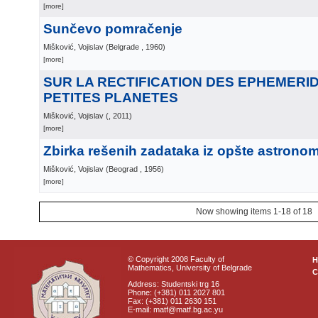
[more]
Sunčevo pomračenje
Mišković, Vojislav
(
Belgrade
, 1960
)
[more]
SUR LA RECTIFICATION DES EPHEMERI
PETITES PLANETES
Mišković, Vojislav
(
, 2011
)
[more]
Zbirka rešenih zadataka iz opšte astronom
Mišković, Vojislav
(
Beograd
, 1956
)
[more]
Now showing items 1-18 of 18
© Copyright 2008 Faculty of
Mathematics, University of Belgrade
C
Address: Studentski trg 16
Phone: (+381) 011 2027 801
Fax: (+381) 011 2630 151
E-mail: matf@matf.bg.ac.yu