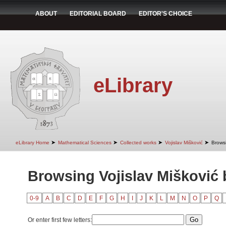
ABOUT
EDITORIAL BOARD
EDITOR'S CHOICE
eLibrary
➤
➤
➤
➤
eLibrary Home
Mathematical Sciences
Collected works
Vojislav Mišković
Browsi
Browsing Vojislav Mišković b
0-9
A
B
C
D
E
F
G
H
I
J
K
L
M
N
O
P
Q
Or enter first few letters: