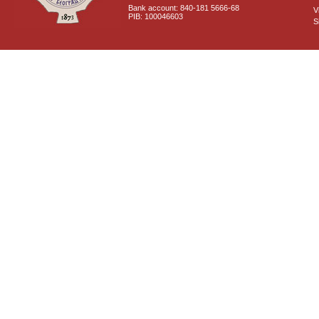
Bank account: 840-181 5666-68
V
PIB: 100046603
S