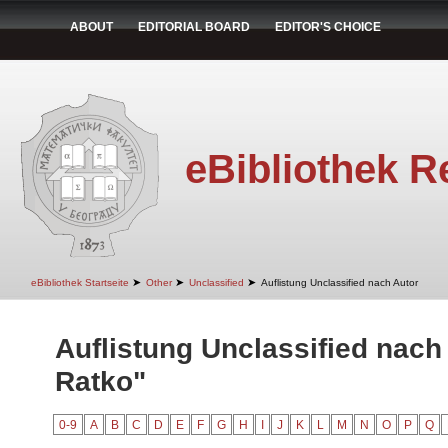
ABOUT
EDITORIAL BOARD
EDITOR'S CHOICE
eBibliothek R
➤
➤
➤
eBibliothek Startseite
Other
Unclassified
Auflistung Unclassified nach Autor
Auflistung Unclassified nach
Ratko"
0-9
A
B
C
D
E
F
G
H
I
J
K
L
M
N
O
P
Q