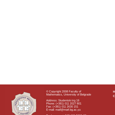
© Copyright 2008 Faculty of
Mathematics, University of Belgrade
C
Address: Studentski trg 16
Phone: (+381) 011 2027 801
Fax: (+381) 011 2630 151
E-mail: matf@matf.bg.ac.yu