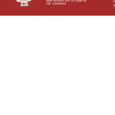
Bank account: 840-181 5666-68
V
PIB: 100046603
S