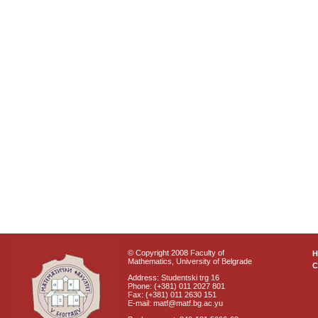
© Copyright 2008 Faculty of
Mathematics, University of Belgrade
C
Address: Studentski trg 16
Phone: (+381) 011 2027 801
Fax: (+381) 011 2630 151
E-mail: matf@matf.bg.ac.yu