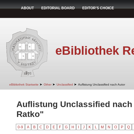
ABOUT
EDITORIAL BOARD
EDITOR'S CHOICE
eBibliothek R
➤
➤
➤
eBibliothek Startseite
Other
Unclassified
Auflistung Unclassified nach Autor
Auflistung Unclassified nach
Ratko"
0-9
A
B
C
D
E
F
G
H
I
J
K
L
M
N
O
P
Q