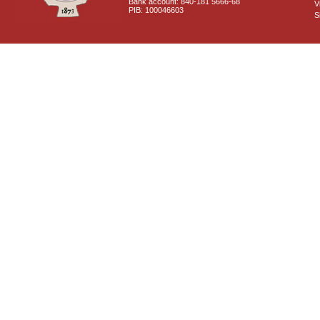
Bank account: 840-181 5666-68
V
PIB: 100046603
S