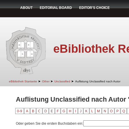
ABOUT
EDITORIAL BOARD
EDITOR'S CHOICE
eBibliothek R
➤
➤
➤
eBibliothek Startseite
Other
Unclassified
Auflistung Unclassified nach Autor
Auflistung Unclassified nach Autor "
0-9
A
B
C
D
E
F
G
H
I
J
K
L
M
N
O
P
Q
Oder geben Sie die ersten Buchstaben ein: