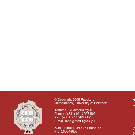
© Copyright 2008 Faculty of
Mathematics, University of Belgrade
C
Address: Studentski trg 16
Phone: (+381) 011 2027 801
Fax: (+381) 011 2630 151
E-mail: matf@matf.bg.ac.yu
Bank account: 840-181 5666-68
V
PIB: 100046603
S