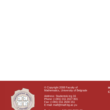
© Copyright 2008 Faculty of
Mathematics, University of Belgrade
C
Address: Studentski trg 16
Phone: (+381) 011 2027 801
Fax: (+381) 011 2630 151
E-mail: matf@matf.bg.ac.yu