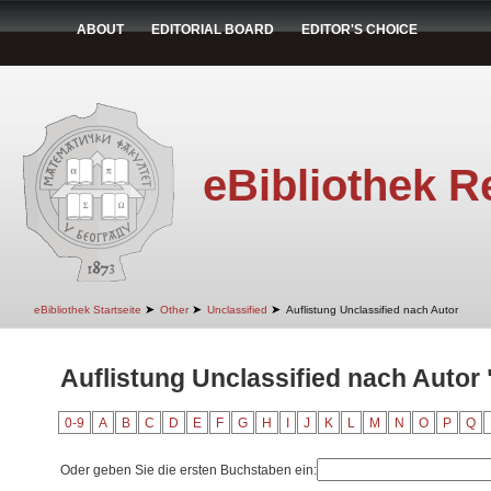
ABOUT
EDITORIAL BOARD
EDITOR'S CHOICE
eBibliothek R
➤
➤
➤
eBibliothek Startseite
Other
Unclassified
Auflistung Unclassified nach Autor
Auflistung Unclassified nach Autor "S
0-9
A
B
C
D
E
F
G
H
I
J
K
L
M
N
O
P
Q
Oder geben Sie die ersten Buchstaben ein: