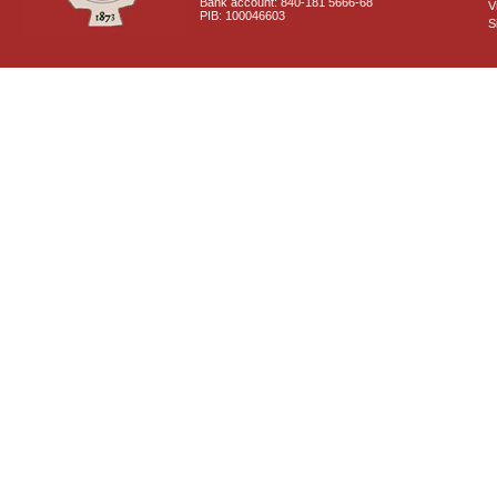
Bank account: 840-181 5666-68
V
PIB: 100046603
S