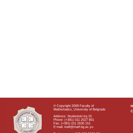
© Copyright 2008 Faculty of
Mathematics, University of Belgrade
C
Address: Studentski trg 16
Phone: (+381) 011 2027 801
Fax: (+381) 011 2630 151
E-mail: matf@matf.bg.ac.yu