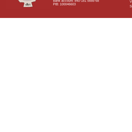
Bank account: 840-181 5666-68
V
PIB: 100046603
S