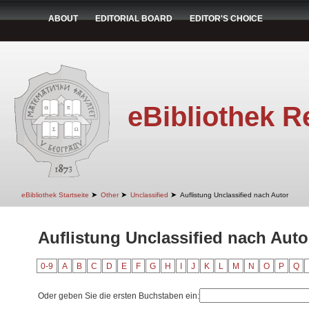
ABOUT
EDITORIAL BOARD
EDITOR'S CHOICE
eBibliothek R
➤
➤
➤
eBibliothek Startseite
Other
Unclassified
Auflistung Unclassified nach Autor
Auflistung Unclassified nach Autor
0-9
A
B
C
D
E
F
G
H
I
J
K
L
M
N
O
P
Q
Oder geben Sie die ersten Buchstaben ein: