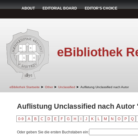
ABOUT
EDITORIAL BOARD
EDITOR'S CHOICE
eBibliothek R
➤
➤
➤
eBibliothek Startseite
Other
Unclassified
Auflistung Unclassified nach Autor
Auflistung Unclassified nach Autor 
0-9
A
B
C
D
E
F
G
H
I
J
K
L
M
N
O
P
Q
Oder geben Sie die ersten Buchstaben ein: