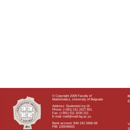
© Copyright 2008 Faculty of
Mathematics, University of Belgrade
C
Address: Studentski trg 16
Phone: (+381) 011 2027 801
Fax: (+381) 011 2630 151
E-mail: matf@matf.bg.ac.yu
Bank account: 840-181 5666-68
V
PIB: 100046603
S