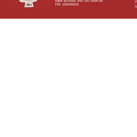
Bank account: 840-181 5666-68
V
PIB: 100046603
S