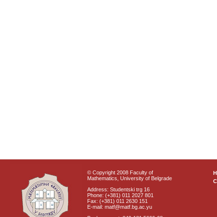
© Copyright 2008 Faculty of
Mathematics, University of Belgrade
C
Address: Studentski trg 16
Phone: (+381) 011 2027 801
Fax: (+381) 011 2630 151
E-mail: matf@matf.bg.ac.yu