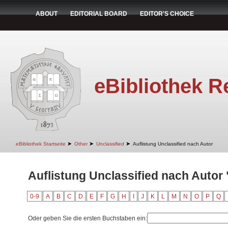
ABOUT
EDITORIAL BOARD
EDITOR'S CHOICE
eBibliothek R
➤
➤
➤
eBibliothek Startseite
Other
Unclassified
Auflistung Unclassified nach Autor
Auflistung Unclassified nach Autor 
0-9
A
B
C
D
E
F
G
H
I
J
K
L
M
N
O
P
Q
Oder geben Sie die ersten Buchstaben ein: