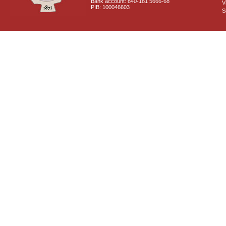
Bank account: 840-181 5666-68
V
PIB: 100046603
S