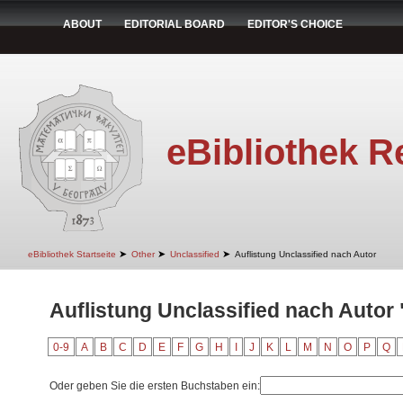
ABOUT
EDITORIAL BOARD
EDITOR'S CHOICE
eBibliothek R
➤
➤
➤
eBibliothek Startseite
Other
Unclassified
Auflistung Unclassified nach Autor
Auflistung Unclassified nach Autor 
0-9
A
B
C
D
E
F
G
H
I
J
K
L
M
N
O
P
Q
Oder geben Sie die ersten Buchstaben ein: