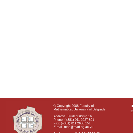
© Copyright 2008 Faculty of
Mathematics, University of Belgrade
C
Address: Studentski trg 16
Phone: (+381) 011 2027 801
Fax: (+381) 011 2630 151
E-mail: matf@matf.bg.ac.yu