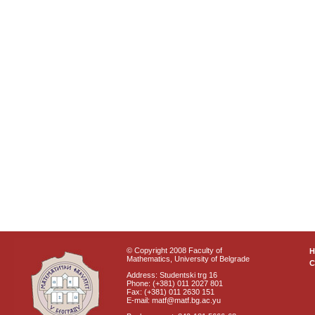
© Copyright 2008 Faculty of
Mathematics, University of Belgrade
C
Address: Studentski trg 16
Phone: (+381) 011 2027 801
Fax: (+381) 011 2630 151
E-mail: matf@matf.bg.ac.yu