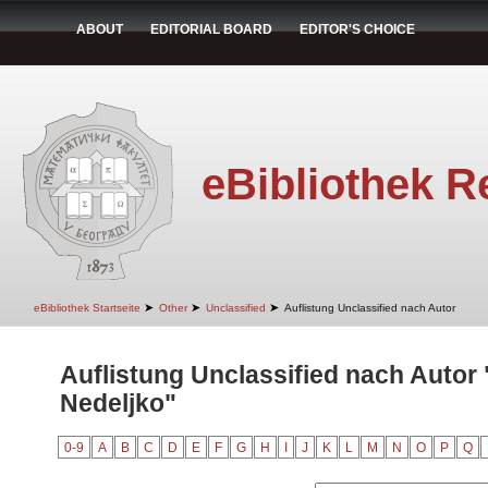
ABOUT
EDITORIAL BOARD
EDITOR'S CHOICE
eBibliothek R
➤
➤
➤
eBibliothek Startseite
Other
Unclassified
Auflistung Unclassified nach Autor
Auflistung Unclassified nach Autor
Nedeljko"
0-9
A
B
C
D
E
F
G
H
I
J
K
L
M
N
O
P
Q