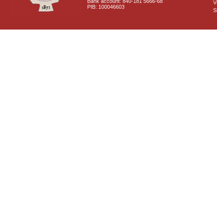
Bank account: 840-181 5666-68
V
PIB: 100046603
S