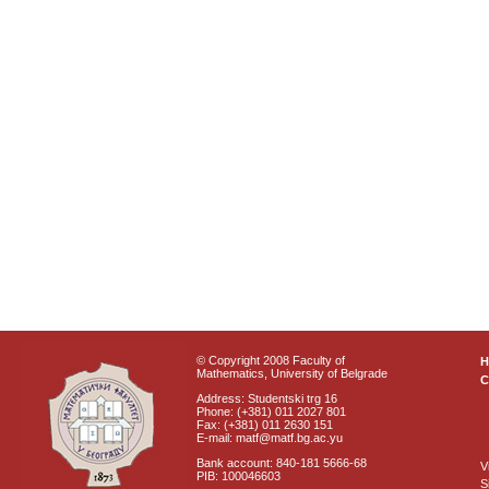
© Copyright 2008 Faculty of
Mathematics, University of Belgrade
C
Address: Studentski trg 16
Phone: (+381) 011 2027 801
Fax: (+381) 011 2630 151
E-mail: matf@matf.bg.ac.yu
Bank account: 840-181 5666-68
V
PIB: 100046603
S