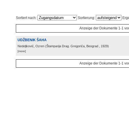
Sortiert nach:
Sortierung:
Erge
Anzeige der Dokumente 1-1 vo
UDŽBENIK ŠAHA
Nedeljković, Ozren
(
Štamparija Drag. Gregorića, Beograd
, 1929
)
[more]
Anzeige der Dokumente 1-1 vo