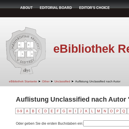
ABOUT
EDITORIAL BOARD
EDITOR'S CHOICE
eBibliothek R
➤
➤
➤
eBibliothek Startseite
Other
Unclassified
Auflistung Unclassified nach Autor
Auflistung Unclassified nach Autor 
0-9
A
B
C
D
E
F
G
H
I
J
K
L
M
N
O
P
Q
Oder geben Sie die ersten Buchstaben ein: