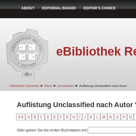
ABOUT
EDITORIAL BOARD
EDITOR'S CHOICE
eBibliothek R
➤
➤
➤
eBibliothek Startseite
Other
Unclassified
Auflistung Unclassified nach Autor
Auflistung Unclassified nach Autor 
0-9
A
B
C
D
E
F
G
H
I
J
K
L
M
N
O
P
Q
Oder geben Sie die ersten Buchstaben ein: