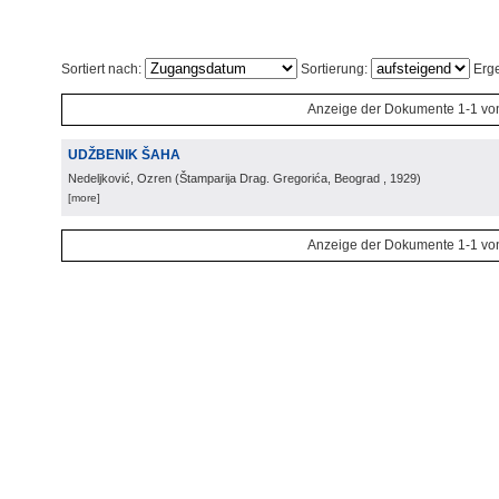
Sortiert nach:
Sortierung:
Erge
Anzeige der Dokumente 1-1 vo
UDŽBENIK ŠAHA
Nedeljković, Ozren
(
Štamparija Drag. Gregorića, Beograd
, 1929
)
[more]
Anzeige der Dokumente 1-1 vo