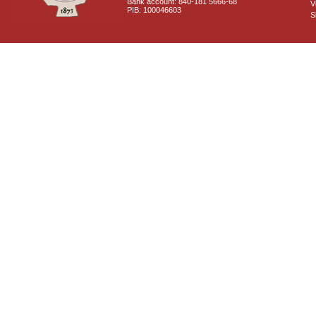
Bank account: 840-181 5666-68
V
PIB: 100046603
S