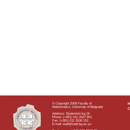
© Copyright 2008 Faculty of
Mathematics, University of Belgrade
C
Address: Studentski trg 16
Phone: (+381) 011 2027 801
Fax: (+381) 011 2630 151
E-mail: matf@matf.bg.ac.yu