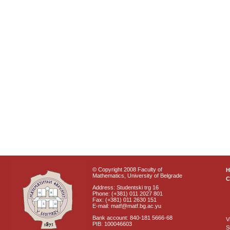
© Copyright 2008 Faculty of
Mathematics, University of Belgrade
C
Address: Studentski trg 16
Phone: (+381) 011 2027 801
Fax: (+381) 011 2630 151
E-mail: matf@matf.bg.ac.yu
Bank account: 840-181 5666-68
V
PIB: 100046603
S