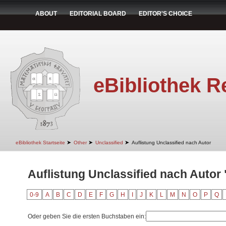
ABOUT
EDITORIAL BOARD
EDITOR'S CHOICE
eBibliothek R
➤
➤
➤
eBibliothek Startseite
Other
Unclassified
Auflistung Unclassified nach Autor
Auflistung Unclassified nach Autor
0-9
A
B
C
D
E
F
G
H
I
J
K
L
M
N
O
P
Q
Oder geben Sie die ersten Buchstaben ein: