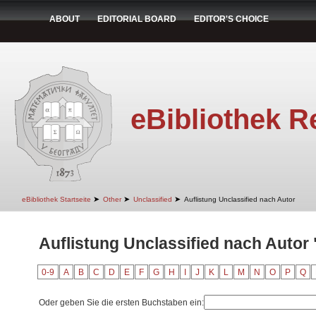
ABOUT
EDITORIAL BOARD
EDITOR'S CHOICE
eBibliothek R
➤
➤
➤
eBibliothek Startseite
Other
Unclassified
Auflistung Unclassified nach Autor
Auflistung Unclassified nach Autor "
0-9
A
B
C
D
E
F
G
H
I
J
K
L
M
N
O
P
Q
Oder geben Sie die ersten Buchstaben ein: