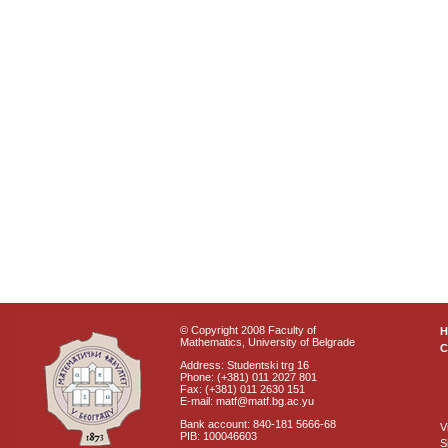
© Copyright 2008 Faculty of
Mathematics, University of Belgrade
C
Address: Studentski trg 16
Phone: (+381) 011 2027 801
Fax: (+381) 011 2630 151
E-mail: matf@matf.bg.ac.yu
Bank account: 840-181 5666-68
V
PIB: 100046603
S