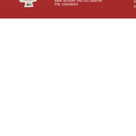
Bank account: 840-181 5666-68
V
PIB: 100046603
S