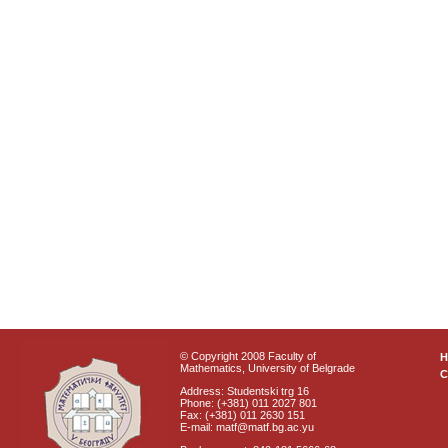
© Copyright 2008 Faculty of
Mathematics, University of Belgrade
C
Address: Studentski trg 16
Phone: (+381) 011 2027 801
Fax: (+381) 011 2630 151
E-mail: matf@matf.bg.ac.yu