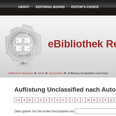
ABOUT
EDITORIAL BOARD
EDITOR'S CHOICE
eBibliothek R
➤
➤
➤
eBibliothek Startseite
Other
Unclassified
Auflistung Unclassified nach Autor
Auflistung Unclassified nach Auto
0-9
A
B
C
D
E
F
G
H
I
J
K
L
M
N
O
P
Q
Oder geben Sie die ersten Buchstaben ein: