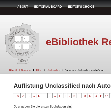
ABOUT
EDITORIAL BOARD
EDITOR'S CHOICE
eBibliothek R
➤
➤
➤
eBibliothek Startseite
Other
Unclassified
Auflistung Unclassified nach Autor
Auflistung Unclassified nach Auto
0-9
A
B
C
D
E
F
G
H
I
J
K
L
M
N
O
P
Q
Oder geben Sie die ersten Buchstaben ein: