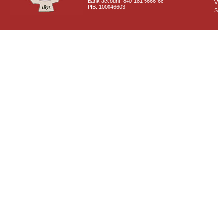
Bank account: 840-181 5666-68
V
PIB: 100046603
S