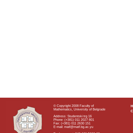
© Copyright 2008 Faculty of
Mathematics, University of Belgrade
C
Address: Studentski trg 16
Phone: (+381) 011 2027 801
Fax: (+381) 011 2630 151
E-mail: matf@matf.bg.ac.yu