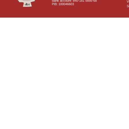
Bank account: 840-181 5666-68
V
PIB: 100046603
S