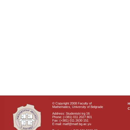
© Copyright 2008 Faculty of
Mathematics, University of Belgrade
C
Address: Studentski trg 16
Phone: (+381) 011 2027 801
Fax: (+381) 011 2630 151
E-mail: matf@matf.bg.ac.yu