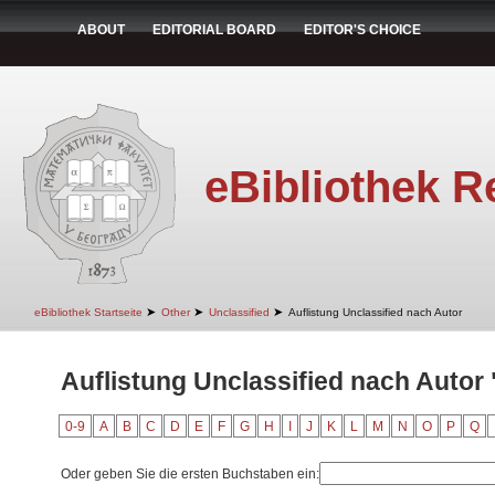
ABOUT
EDITORIAL BOARD
EDITOR'S CHOICE
eBibliothek R
➤
➤
➤
eBibliothek Startseite
Other
Unclassified
Auflistung Unclassified nach Autor
Auflistung Unclassified nach Autor
0-9
A
B
C
D
E
F
G
H
I
J
K
L
M
N
O
P
Q
Oder geben Sie die ersten Buchstaben ein: