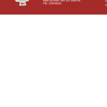
Bank account: 840-181 5666-68
V
PIB: 100046603
S