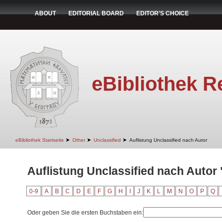
ABOUT
EDITORIAL BOARD
EDITOR'S CHOICE
eBibliothek R
➤
➤
➤
eBibliothek Startseite
Other
Unclassified
Auflistung Unclassified nach Autor
Auflistung Unclassified nach Autor 
0-9
A
B
C
D
E
F
G
H
I
J
K
L
M
N
O
P
Q
Oder geben Sie die ersten Buchstaben ein: