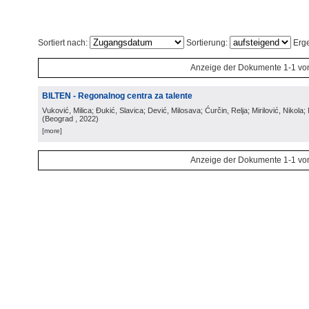
Sortiert nach:
Sortierung:
Erge
Anzeige der Dokumente 1-1 vo
BILTEN - Regonalnog centra za talente
Vuković, Milica; Đukić, Slavica; Dević, Milosava; Ćurčin, Relja; Mirilović, Nikola; 
(
Beograd
, 2022
)
[more]
Anzeige der Dokumente 1-1 vo