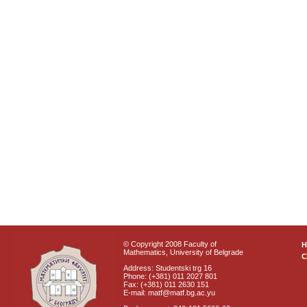
© Copyright 2008 Faculty of
Mathematics, University of Belgrade
C
Address: Studentski trg 16
Phone: (+381) 011 2027 801
Fax: (+381) 011 2630 151
E-mail: matf@matf.bg.ac.yu