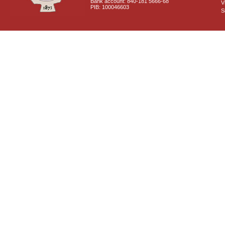
Bank account: 840-181 5666-68
V
PIB: 100046603
S