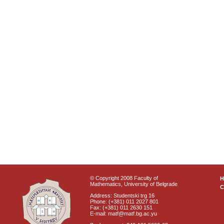
© Copyright 2008 Faculty of
Mathematics, University of Belgrade
C
Address: Studentski trg 16
Phone: (+381) 011 2027 801
Fax: (+381) 011 2630 151
E-mail: matf@matf.bg.ac.yu