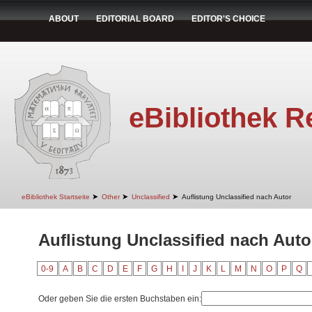
ABOUT
EDITORIAL BOARD
EDITOR'S CHOICE
eBibliothek R
➤
➤
➤
eBibliothek Startseite
Other
Unclassified
Auflistung Unclassified nach Autor
Auflistung Unclassified nach Auto
0-9
A
B
C
D
E
F
G
H
I
J
K
L
M
N
O
P
Q
Oder geben Sie die ersten Buchstaben ein: