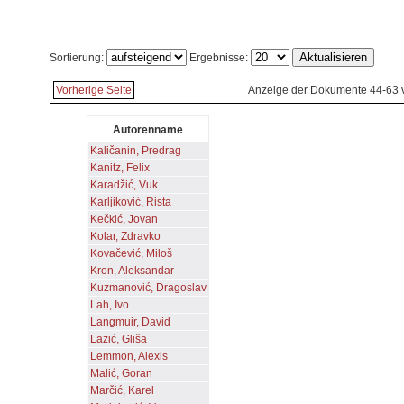
Sortierung:
Ergebnisse:
Vorherige Seite
Anzeige der Dokumente 44-63 
Autorenname
Kaličanin, Predrag
Kanitz, Felix
Karadžić, Vuk
Karljiković, Rista
Kečkić, Jovan
Kolar, Zdravko
Kovačević, Miloš
Kron, Aleksandar
Kuzmanović, Dragoslav
Lah, Ivo
Langmuir, David
Lazić, Gliša
Lemmon, Alexis
Malić, Goran
Marčić, Karel