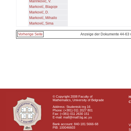
Marinković, V.
Marković, Blagoje
Marković, D.
Marković, Mihailo
Marković, Sima
Vorherige Seite
Anzeige der Dokumente 44-63 
© Copyright 2008 Faculty of
Mathematics, University of Belgrade
C
Address: Studentski trg 16
Phone: (+381) 011 2027 801
Fax: (+381) 011 2630 151
E-mail: matf@matf.bg.ac.yu
Bank account: 840-181 5666-68
V
PIB: 100046603
S