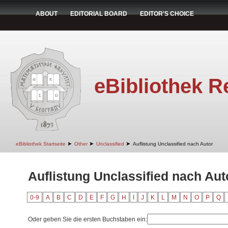
ABOUT
EDITORIAL BOARD
EDITOR'S CHOICE
eBibliothek R
➤
➤
➤
eBibliothek Startseite
Other
Unclassified
Auflistung Unclassified nach Autor
Auflistung Unclassified nach Aut
0-9
A
B
C
D
E
F
G
H
I
J
K
L
M
N
O
P
Q
Oder geben Sie die ersten Buchstaben ein: