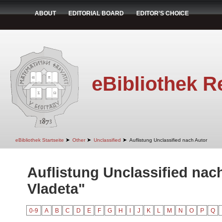
ABOUT
EDITORIAL BOARD
EDITOR'S CHOICE
eBibliothek R
➤
➤
➤
eBibliothek Startseite
Other
Unclassified
Auflistung Unclassified nach Autor
Auflistung Unclassified nach
Vladeta"
0-9
A
B
C
D
E
F
G
H
I
J
K
L
M
N
O
P
Q