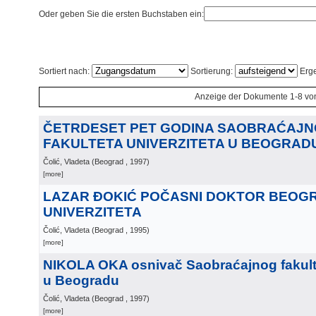
Oder geben Sie die ersten Buchstaben ein:
Sortiert nach:
Sortierung:
Erge
Anzeige der Dokumente 1-8 vo
ČETRDESET PET GODINA SAOBRAĆAJ
FAKULTETA UNIVERZITETA U BEOGRAD
Čolić, Vladeta
(
Beograd
, 1997
)
[more]
LAZAR ĐOKIĆ POČASNI DOKTOR BEO
UNIVERZITETA
Čolić, Vladeta
(
Beograd
, 1995
)
[more]
NIKOLA OKA osnivač Saobraćajnog fakulte
u Beogradu
Čolić, Vladeta
(
Beograd
, 1997
)
[more]