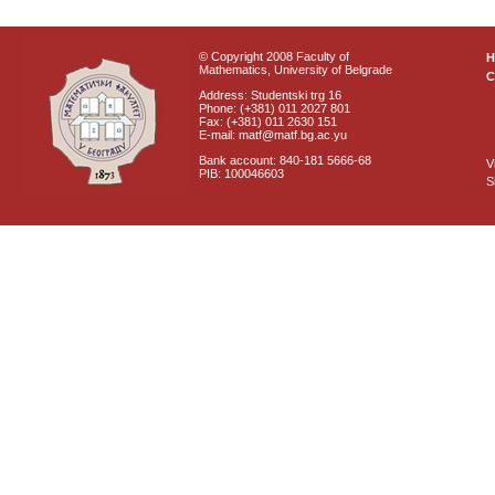
© Copyright 2008 Faculty of
Mathematics, University of Belgrade
C
Address: Studentski trg 16
Phone: (+381) 011 2027 801
Fax: (+381) 011 2630 151
E-mail: matf@matf.bg.ac.yu
Bank account: 840-181 5666-68
V
PIB: 100046603
S