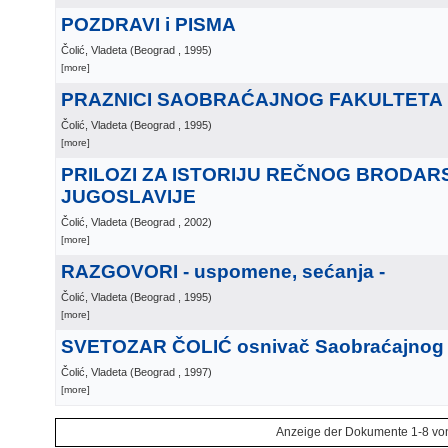
POZDRAVI i PISMA
Čolić, Vladeta
(
Beograd
, 1995
)
[more]
PRAZNICI SAOBRAĆAJNOG FAKULTETA
Čolić, Vladeta
(
Beograd
, 1995
)
[more]
PRILOZI ZA ISTORIJU REČNOG BRODAR
JUGOSLAVIJE
Čolić, Vladeta
(
Beograd
, 2002
)
[more]
RAZGOVORI - uspomene, sećanja -
Čolić, Vladeta
(
Beograd
, 1995
)
[more]
SVETOZAR ČOLIĆ osnivač Saobraćajnog f
Čolić, Vladeta
(
Beograd
, 1997
)
[more]
Anzeige der Dokumente 1-8 vo