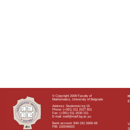
© Copyright 2008 Faculty of
Mathematics, University of Belgrade
C
Address: Studentski trg 16
Phone: (+381) 011 2027 801
Fax: (+381) 011 2630 151
E-mail: matf@matf.bg.ac.yu
Bank account: 840-181 5666-68
V
PIB: 100046603
S