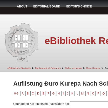
ABOUT
EDITORIAL BOARD
EDITOR'S CHOICE
eBibliothek R
➤
➤
➤
➤
eBibliothek Startseite
Mathematical Sciences
Collected works
Đuro Kurepa
Au
Auflistung Đuro Kurepa Nach Sc
0-9
A
B
C
D
E
F
G
H
I
J
K
L
M
N
O
P
Q
Oder geben Sie die ersten Buchstaben ein: