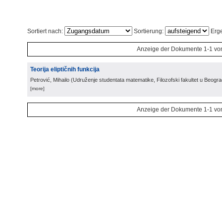
Sortiert nach:
Sortierung:
Erge
Anzeige der Dokumente 1-1 vo
Teorija eliptičnih funkcija
Petrović, Mihailo
(
Udruženje studentata matematike, Filozofski fakultet u Beogr
[more]
Anzeige der Dokumente 1-1 vo