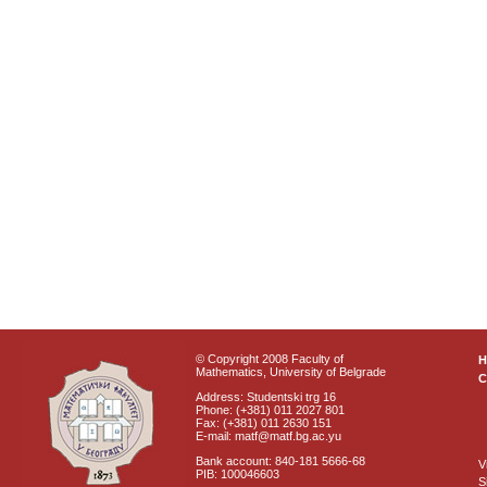
© Copyright 2008 Faculty of
Mathematics, University of Belgrade
C
Address: Studentski trg 16
Phone: (+381) 011 2027 801
Fax: (+381) 011 2630 151
E-mail: matf@matf.bg.ac.yu
Bank account: 840-181 5666-68
V
PIB: 100046603
S