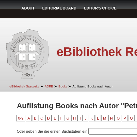
ABOUT
EDITORIAL BOARD
EDITOR'S CHOICE
eBibliothek R
➤
➤
➤
eBibliothek Startseite
ADRB
Books
Auflistung Books nach Autor
Auflistung Books nach Autor "Petr
0-9
A
B
C
D
E
F
G
H
I
J
K
L
M
N
O
P
Q
Oder geben Sie die ersten Buchstaben ein: