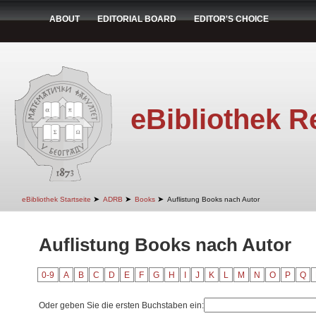
ABOUT
EDITORIAL BOARD
EDITOR'S CHOICE
eBibliothek R
➤
➤
➤
eBibliothek Startseite
ADRB
Books
Auflistung Books nach Autor
Auflistung Books nach Autor
0-9
A
B
C
D
E
F
G
H
I
J
K
L
M
N
O
P
Q
Oder geben Sie die ersten Buchstaben ein: