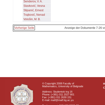
Senderov, V. A.
Slavković, Vesna
Stipanić, Ernest
Trajković, Nenad
Vološin, M. B.
Vorherige Seite
Anzeige der Dokumente 7-26 v
© Copyright 2008 Faculty of
Mathematics, University of Belgrade
C
Address: Studentski trg 16
Phone: (+381) 011 2027 801
Fax: (+381) 011 2630 151
E-mail: matf@matf.bg.ac.yu