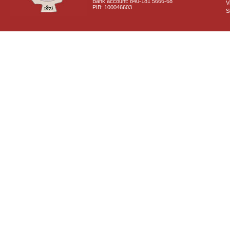
Bank account: 840-181 5666-68
V
PIB: 100046603
S