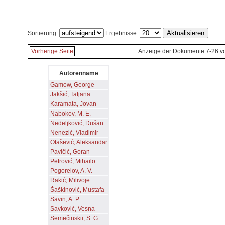
Sortierung:
Ergebnisse:
Vorherige Seite
Anzeige der Dokumente 7-26 v
Autorenname
Gamow, George
Jakšić, Tatjana
Karamata, Jovan
Nabokov, M. E.
Nedeljković, Dušan
Nenezić, Vladimir
Otašević, Aleksandar
Pavičić, Goran
Petrović, Mihailo
Pogorelov, A. V.
Rakić, Milivoje
Šaškinović, Mustafa
Savin, A. P.
Savković, Vesna
Semečinskii, S. G.