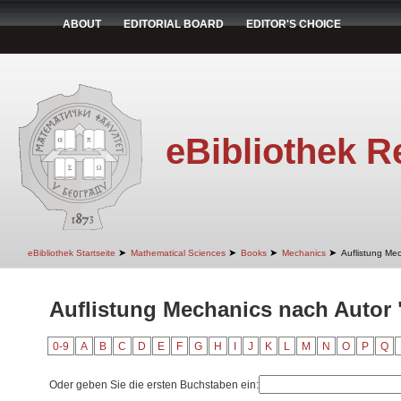
ABOUT
EDITORIAL BOARD
EDITOR'S CHOICE
eBibliothek R
➤
➤
➤
➤
eBibliothek Startseite
Mathematical Sciences
Books
Mechanics
Auflistung Me
Auflistung Mechanics nach Autor "
0-9
A
B
C
D
E
F
G
H
I
J
K
L
M
N
O
P
Q
Oder geben Sie die ersten Buchstaben ein: