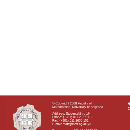
© Copyright 2008 Faculty of
Mathematics, University of Belgrade
C
Address: Studentski trg 16
Phone: (+381) 011 2027 801
Fax: (+381) 011 2630 151
E-mail: matf@matf.bg.ac.yu