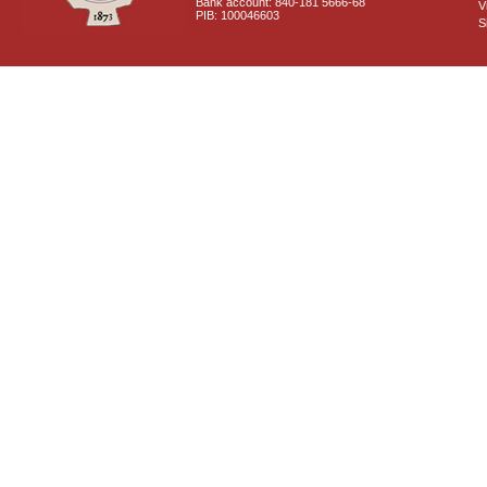
Bank account: 840-181 5666-68
V
PIB: 100046603
S