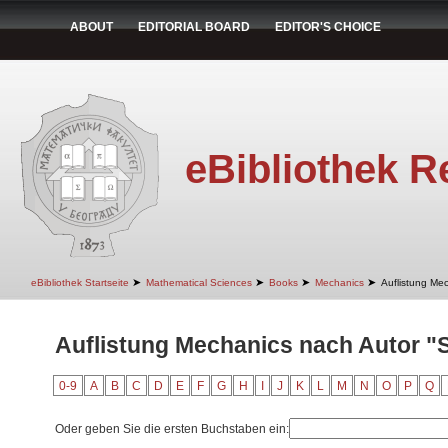
ABOUT
EDITORIAL BOARD
EDITOR'S CHOICE
eBibliothek R
➤
➤
➤
➤
eBibliothek Startseite
Mathematical Sciences
Books
Mechanics
Auflistung Me
Auflistung Mechanics nach Autor "
0-9
A
B
C
D
E
F
G
H
I
J
K
L
M
N
O
P
Q
Oder geben Sie die ersten Buchstaben ein: