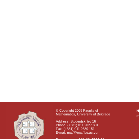
© Copyright 2008 Faculty of
Mathematics, University of Belgrade
C
Address: Studentski trg 16
Phone: (+381) 011 2027 801
Fax: (+381) 011 2630 151
E-mail: matf@matf.bg.ac.yu