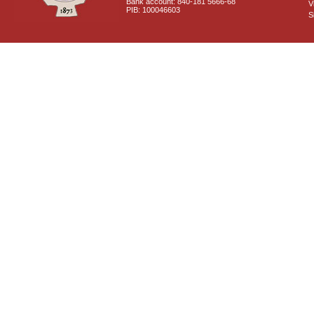
Bank account: 840-181 5666-68
V
PIB: 100046603
S