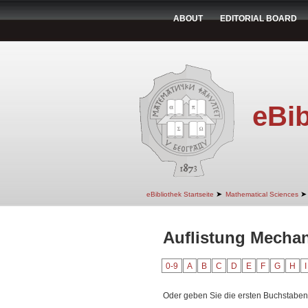
ABOUT
EDITORIAL BOARD
eBib
➤
➤
eBibliothek Startseite
Mathematical Sciences
Auflistung Mechan
0-9
A
B
C
D
E
F
G
H
I
Oder geben Sie die ersten Buchstaben