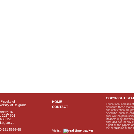
COPYRIGHT STA
Faculty of
HOME
Educational and scient
ersity of Belgrade
CONTACT
distribute these materi
and notification are p
ki trg 16
scientific, such as co
1 2027 801
prior written permissio
2630 151
Readers may download p
only, and not for any 
f.bg.ac.yu
a part of the papers 
the permission of the 
40-181 5666-68
Visits: