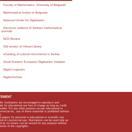
Faculty of Mathematics, University of Belgrade
Mathematical Institut in Belgrade
National Center for Digitization
Electronic editions of Serbian mathematical
journals
NCD Review
Old version of Virtual Library
eCatalog of cultural monuments in Serbia
South-Eastern European Digitization Initiative
Digital Legacies
Digital Archive
TEMENT
ific institutions are encouraged to reproduce and
als for educational use free of charge as long as credit
rovided. For any other purpose except educational or
mmercial etc, use of these materials is prohibited without
n.
apers for personal or educational or scientific use
kind of commercial use. Illustrations can be used only as
and by no means can be reused for any purpose without
owner of the copyrights.