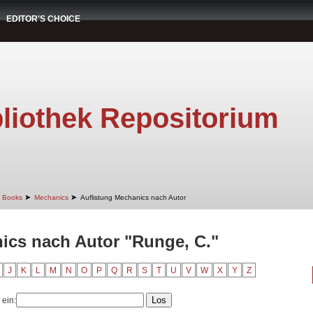
EDITOR'S CHOICE
liothek Repositorium
➤
➤
Books
Mechanics
Auflistung Mechanics nach Autor
ics nach Autor "Runge, C."
J
K
L
M
N
O
P
Q
R
S
T
U
V
W
X
Y
Z
 ein: