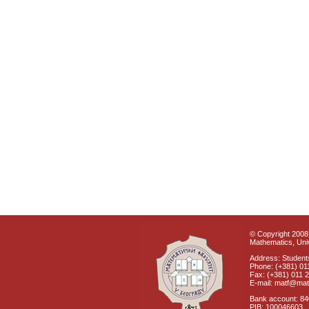
© Copyright 2008 
Mathematics, Univ
Address: Students
Phone: (+381) 01
Fax: (+381) 011 
E-mail: matf@mat
Bank account: 8
PIB: 100046603