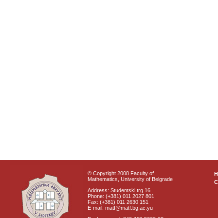
© Copyright 2008 Faculty of
Mathematics, University of Belgrade
C
Address: Studentski trg 16
Phone: (+381) 011 2027 801
Fax: (+381) 011 2630 151
E-mail: matf@matf.bg.ac.yu