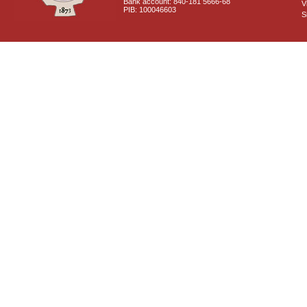
Bank account: 840-181 5666-68
V
PIB: 100046603
S