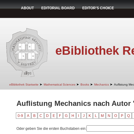
ABOUT
EDITORIAL BOARD
EDITOR'S CHOICE
eBibliothek R
➤
➤
➤
➤
eBibliothek Startseite
Mathematical Sciences
Books
Mechanics
Auflistung Me
Auflistung Mechanics nach Autor 
0-9
A
B
C
D
E
F
G
H
I
J
K
L
M
N
O
P
Q
Oder geben Sie die ersten Buchstaben ein: