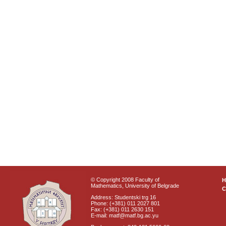
© Copyright 2008 Faculty of
Mathematics, University of Belgrade
C
Address: Studentski trg 16
Phone: (+381) 011 2027 801
Fax: (+381) 011 2630 151
E-mail: matf@matf.bg.ac.yu