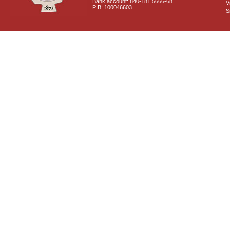
Bank account: 840-181 5666-68
V
PIB: 100046603
S