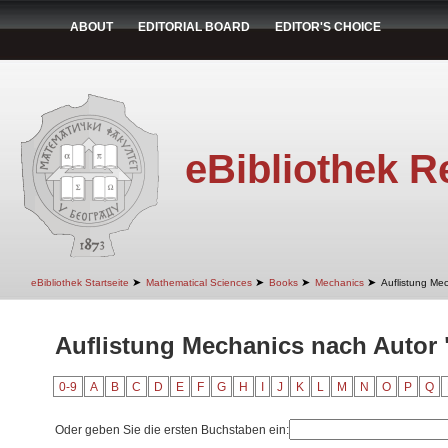
ABOUT
EDITORIAL BOARD
EDITOR'S CHOICE
eBibliothek R
➤
➤
➤
➤
eBibliothek Startseite
Mathematical Sciences
Books
Mechanics
Auflistung Me
Auflistung Mechanics nach Autor 
0-9
A
B
C
D
E
F
G
H
I
J
K
L
M
N
O
P
Q
Oder geben Sie die ersten Buchstaben ein: