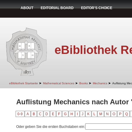
ABOUT
EDITORIAL BOARD
EDITOR'S CHOICE
eBibliothek R
➤
➤
➤
➤
eBibliothek Startseite
Mathematical Sciences
Books
Mechanics
Auflistung Me
Auflistung Mechanics nach Autor "
0-9
A
B
C
D
E
F
G
H
I
J
K
L
M
N
O
P
Q
Oder geben Sie die ersten Buchstaben ein: