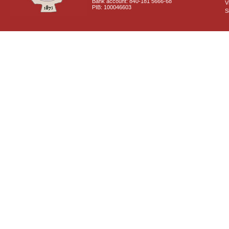
Bank account: 840-181 5666-68
V
PIB: 100046603
S