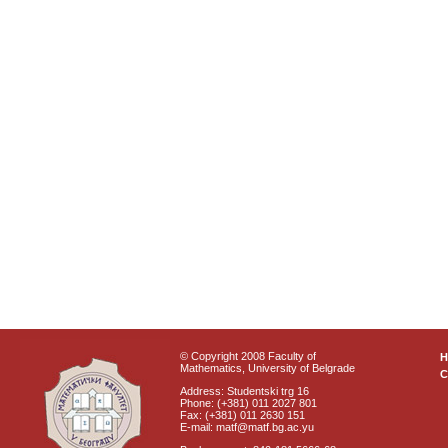
© Copyright 2008 Faculty of
Mathematics, University of Belgrade
C
Address: Studentski trg 16
Phone: (+381) 011 2027 801
Fax: (+381) 011 2630 151
E-mail: matf@matf.bg.ac.yu