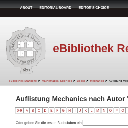
ABOUT
EDITORIAL BOARD
EDITOR'S CHOICE
eBibliothek R
➤
➤
➤
➤
eBibliothek Startseite
Mathematical Sciences
Books
Mechanics
Auflistung Me
Auflistung Mechanics nach Autor 
0-9
A
B
C
D
E
F
G
H
I
J
K
L
M
N
O
P
Q
Oder geben Sie die ersten Buchstaben ein: