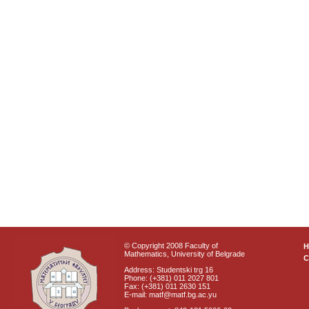
© Copyright 2008 Faculty of
Mathematics, University of Belgrade
C
Address: Studentski trg 16
Phone: (+381) 011 2027 801
Fax: (+381) 011 2630 151
E-mail: matf@matf.bg.ac.yu