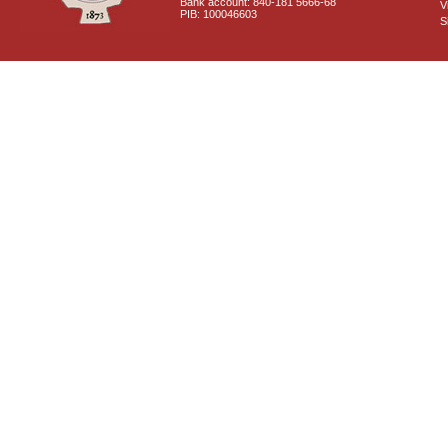
Bank account: 840-181 5666-68
V
PIB: 100046603
S