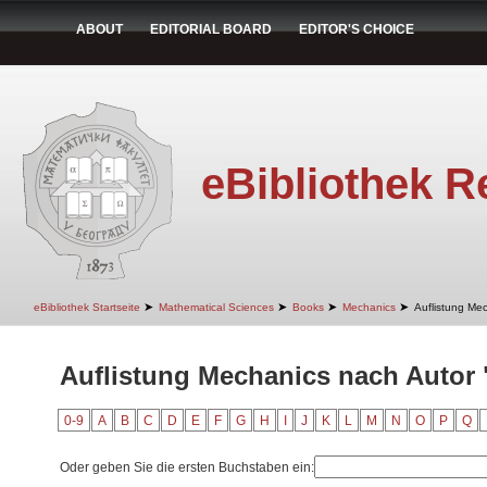
ABOUT
EDITORIAL BOARD
EDITOR'S CHOICE
eBibliothek R
➤
➤
➤
➤
eBibliothek Startseite
Mathematical Sciences
Books
Mechanics
Auflistung Me
Auflistung Mechanics nach Autor 
0-9
A
B
C
D
E
F
G
H
I
J
K
L
M
N
O
P
Q
Oder geben Sie die ersten Buchstaben ein: