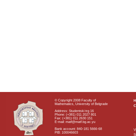
© Copyright 2008 Faculty of
Mathematics, University of Belgrade
C
Address: Studentski trg 16
Phone: (+381) 011 2027 801
Fax: (+381) 011 2630 151
E-mail: matf@matf.bg.ac.yu
Bank account: 840-181 5666-68
V
PIB: 100046603
S