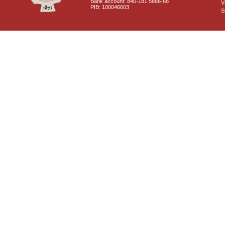
Bank account: 840-181 5666-68
V
PIB: 100046603
S