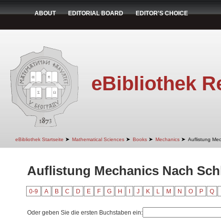
ABOUT
EDITORIAL BOARD
EDITOR'S CHOICE
eBibliothek R
➤
➤
➤
➤
eBibliothek Startseite
Mathematical Sciences
Books
Mechanics
Auflistung Me
Auflistung Mechanics Nach Sch
0-9
A
B
C
D
E
F
G
H
I
J
K
L
M
N
O
P
Q
Oder geben Sie die ersten Buchstaben ein: