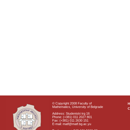
© Copyright 2008 Faculty of
Mathematics, University of Belgrade
C
Address: Studentski trg 16
Phone: (+381) 011 2027 801
Fax: (+381) 011 2630 151
E-mail: matf@matf.bg.ac.yu