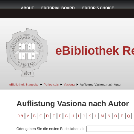
ABOUT
EDITORIAL BOARD
EDITOR'S CHOICE
eBibliothek R
➤
➤
➤
eBibliothek Startseite
Periodicals
Vasiona
Auflistung Vasiona nach Autor
Auflistung Vasiona nach Autor
0-9
A
B
C
D
E
F
G
H
I
J
K
L
M
N
O
P
Q
Oder geben Sie die ersten Buchstaben ein: