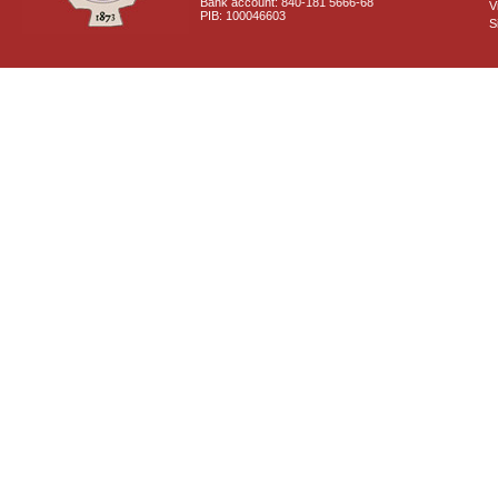
Bank account: 840-181 5666-68
V
PIB: 100046603
S