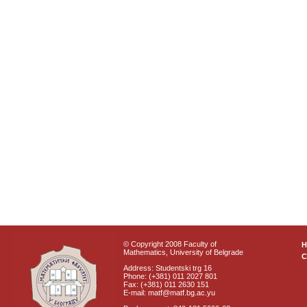
© Copyright 2008 Faculty of
Mathematics, University of Belgrade
C
Address: Studentski trg 16
Phone: (+381) 011 2027 801
Fax: (+381) 011 2630 151
E-mail: matf@matf.bg.ac.yu