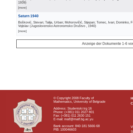
1939
)
[more]
Saturn 1940
Bošković, Stevan; Talija, Urban; Mohorovičić, Stjepan; Tomec, Ivan; Dominko, Fra
Vojislav
(
Jugoslovensko Astronomsko Društvo
, 1940
)
[more]
Anzeige der Dokumente 1-6 vo
© Copyright 2008 Faculty of
Mathematics, University of Belgrade
C
Address: Studentski trg 16
Phone: (+381) 011 2027 801
Fax: (+381) 011 2630 151
E-mail: matf@matf.bg.ac.yu
Bank account: 840-181 5666-68
V
PIB: 100046603
S