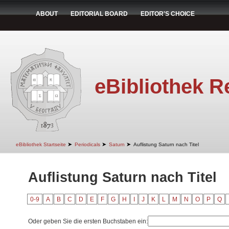
ABOUT
EDITORIAL BOARD
EDITOR'S CHOICE
eBibliothek R
➤
➤
➤
eBibliothek Startseite
Periodicals
Saturn
Auflistung Saturn nach Titel
Auflistung Saturn nach Titel
0-9
A
B
C
D
E
F
G
H
I
J
K
L
M
N
O
P
Q
Oder geben Sie die ersten Buchstaben ein: