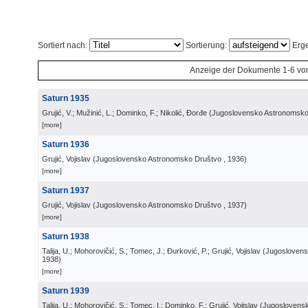
Sortiert nach:
Sortierung:
Erge
Anzeige der Dokumente 1-6 vo
Saturn 1935
Grujić, V.; Mužinić, L.; Dominko, F.; Nikolić, Đorđe
(
Jugoslovensko Astronomsko
[more]
Saturn 1936
Grujić, Vojislav
(
Jugoslovensko Astronomsko Društvo
, 1936
)
[more]
Saturn 1937
Grujić, Vojislav
(
Jugoslovensko Astronomsko Društvo
, 1937
)
[more]
Saturn 1938
Talija, U.; Mohorovičić, S.; Tomec, J.; Đurković, P.; Grujić, Vojislav
(
Jugoslovens
1938
)
[more]
Saturn 1939
Talija, U.; Mohorovičić, S.; Tomec, I.; Dominko, F.; Grujić, Vojislav
(
Jugoslovens