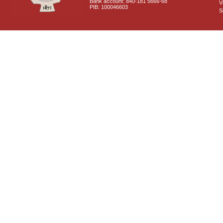
Bank account: 840-181 5666-68
V
PIB: 100046603
S