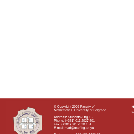
© Copyright 2008 Faculty of
Mathematics, University of Belgrade
C
Address: Studentski trg 16
Phone: (+381) 011 2027 801
Fax: (+381) 011 2630 151
E-mail: matf@matf.bg.ac.yu