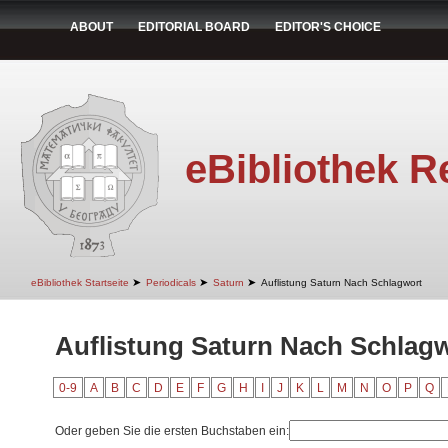
ABOUT
EDITORIAL BOARD
EDITOR'S CHOICE
eBibliothek R
➤
➤
➤
eBibliothek Startseite
Periodicals
Saturn
Auflistung Saturn Nach Schlagwort
Auflistung Saturn Nach Schlag
0-9
A
B
C
D
E
F
G
H
I
J
K
L
M
N
O
P
Q
Oder geben Sie die ersten Buchstaben ein: