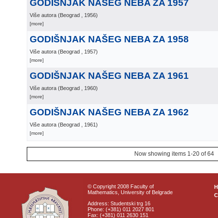
GODIŠNJAK NAŠEG NEBA ZA 1957
Više autora
(
Beograd
, 1956
)
[more]
GODIŠNJAK NAŠEG NEBA ZA 1958
Više autora
(
Beograd
, 1957
)
[more]
GODIŠNJAK NAŠEG NEBA ZA 1961
Više autora
(
Beograd
, 1960
)
[more]
GODIŠNJAK NAŠEG NEBA ZA 1962
Više autora
(
Beograd
, 1961
)
[more]
Now showing items 1-20 of 64
© Copyright 2008 Faculty of
Mathematics, University of Belgrade
C
Address: Studentski trg 16
Phone: (+381) 011 2027 801
Fax: (+381) 011 2630 151