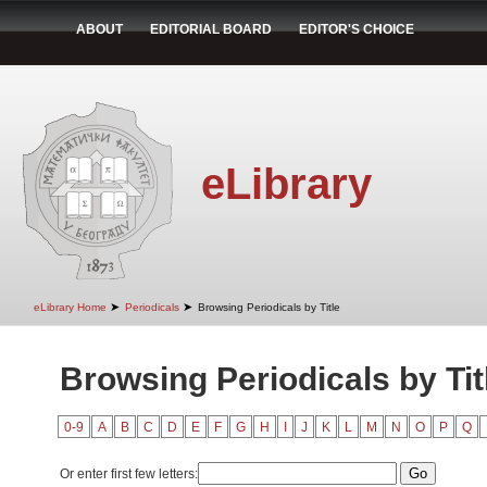
ABOUT
EDITORIAL BOARD
EDITOR'S CHOICE
eLibrary
➤
➤
eLibrary Home
Periodicals
Browsing Periodicals by Title
Browsing Periodicals by Tit
0-9
A
B
C
D
E
F
G
H
I
J
K
L
M
N
O
P
Q
Or enter first few letters: