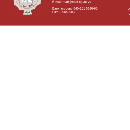
E-mail: matf@matf.bg.ac.yu
Bank account: 840-181 5666-68
V
PIB: 100046603
S