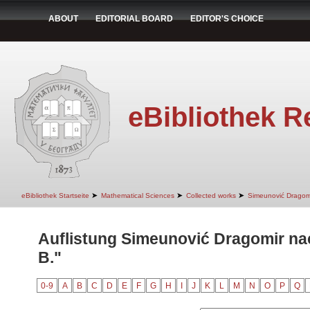
ABOUT
EDITORIAL BOARD
EDITOR'S CHOICE
eBibliothek R
➤
➤
➤
eBibliothek Startseite
Mathematical Sciences
Collected works
Simeunović Dragom
Auflistung Simeunović Dragomir nac
B."
0-9
A
B
C
D
E
F
G
H
I
J
K
L
M
N
O
P
Q