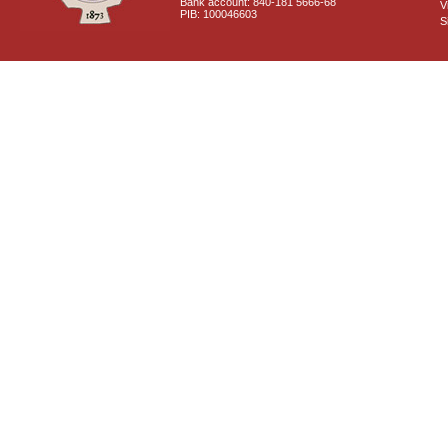
Bank account: 840-181 5666-68
V
PIB: 100046603
S