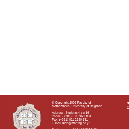
© Copyright 2008 Faculty of
Mathematics, University of Belgrade
C
Address: Studentski trg 16
Phone: (+381) 011 2027 801
Fax: (+381) 011 2630 151
E-mail: matf@matf.bg.ac.yu