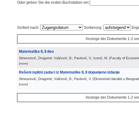
Oder geben Sie die ersten Buchstaben ein:
Sortiert nach:
Sortierung:
Erge
Anzeige der Dokumente 1-2 vo
Matematika II, II deo
Simeunović, Dragomir; Vulićević, B.; Pavlović, V.; Ivović, M.
(
Faculty of Econom
[more]
Rešeni ispitni zadaci iz Matematike II, II dopunjeno izdanje
Simeunović, Dragomir; Vulićević, B.; Pavlović, V.
(
Ekonomski fakultet u Beograd
[more]
Anzeige der Dokumente 1-2 vo