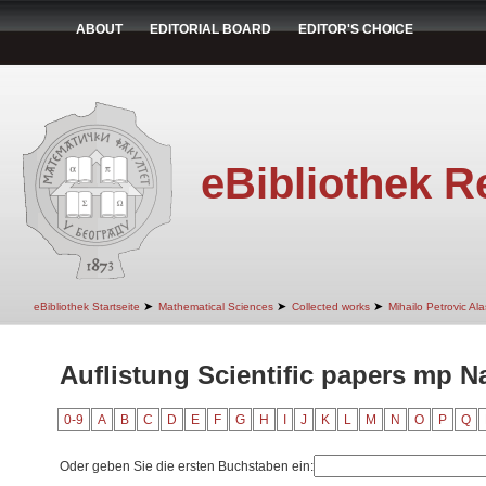
ABOUT
EDITORIAL BOARD
EDITOR'S CHOICE
eBibliothek R
➤
➤
➤
eBibliothek Startseite
Mathematical Sciences
Collected works
Mihailo Petrovic Ala
Auflistung Scientific papers mp 
0-9
A
B
C
D
E
F
G
H
I
J
K
L
M
N
O
P
Q
Oder geben Sie die ersten Buchstaben ein: