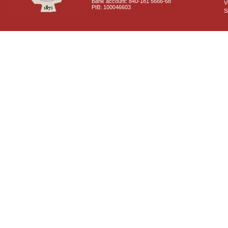
Bank account: 840-181 5666-68
V
PIB: 100046603
S