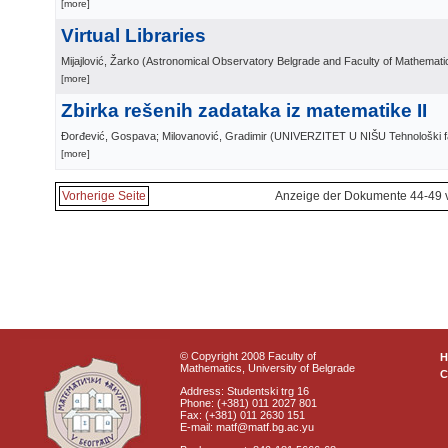
[more]
Virtual Libraries
Mijajlović, Žarko
(
Astronomical Observatory Belgrade and Faculty of Mathemati
[more]
Zbirka rešenih zadataka iz matematike II
Đorđević, Gospava; Milovanović, Gradimir
(
UNIVERZITET U NIŠU Tehnološki fa
[more]
Vorherige Seite
Anzeige der Dokumente 44-49 
© Copyright 2008 Faculty of
Mathematics, University of Belgrade
C
Address: Studentski trg 16
Phone: (+381) 011 2027 801
Fax: (+381) 011 2630 151
E-mail: matf@matf.bg.ac.yu