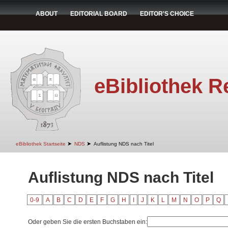
ABOUT
EDITORIAL BOARD
EDITOR'S CHOICE
eBibliothek R
➤
➤
eBibliothek Startseite
NDS
Auflistung NDS nach Titel
Auflistung NDS nach Titel
0-9
A
B
C
D
E
F
G
H
I
J
K
L
M
N
O
P
Q
Oder geben Sie die ersten Buchstaben ein: