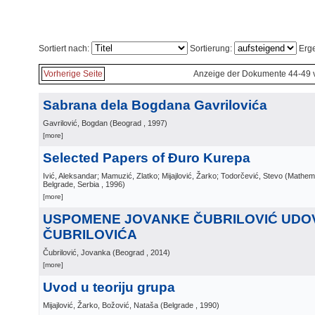
Sortiert nach:
Sortierung:
Erge
Vorherige Seite
Anzeige der Dokumente 44-49 
Sabrana dela Bogdana Gavrilovića
Gavrilović, Bogdan
(
Beograd
, 1997
)
[more]
Selected Papers of Đuro Kurepa
Ivić, Aleksandar; Mamuzić, Zlatko; Mijajlović, Žarko; Todorčević, Stevo
(
Mathema
Belgrade, Serbia
, 1996
)
[more]
USPOMENE JOVANKE ČUBRILOVIĆ UDO
ČUBRILOVIĆA
Čubrilović, Jovanka
(
Beograd
, 2014
)
[more]
Uvod u teoriju grupa
Mijajlović, Žarko, Božović, Nataša
(
Belgrade
, 1990
)