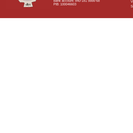
Bank account: 840-181 5666-68
V
PIB: 100046603
S