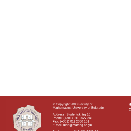
© Copyright 2008 Faculty of
Mathematics, University of Belgrade
C
Address: Studentski trg 16
Phone: (+381) 011 2027 801
Fax: (+381) 011 2630 151
E-mail: matf@matf.bg.ac.yu