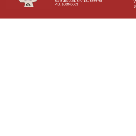
Bank account: 840-181 5666-68
V
PIB: 100046603
S