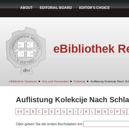
ABOUT
EDITORIAL BOARD
EDITOR'S CHOICE
eBibliothek R
➤
➤
➤
eBibliothek Startseite
Arts and Humanities
Kolekcije
Auflistung Kolekcije Nach Sc
Auflistung Kolekcije Nach Schl
0-9
A
B
C
D
E
F
G
H
I
J
K
L
M
N
O
P
Q
Oder geben Sie die ersten Buchstaben ein: