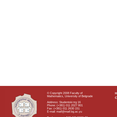
© Copyright 2008 Faculty of
Mathematics, University of Belgrade
C
Address: Studentski trg 16
Phone: (+381) 011 2027 801
Fax: (+381) 011 2630 151
E-mail: matf@matf.bg.ac.yu