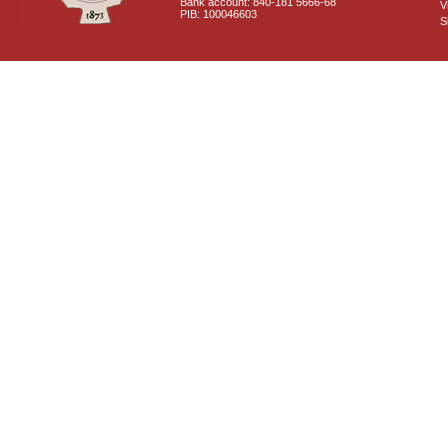
Bank account: 840-181 5666-68
V
PIB: 100046603
S