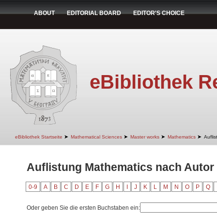
ABOUT
EDITORIAL BOARD
EDITOR'S CHOICE
eBibliothek R
➤
➤
➤
➤
eBibliothek Startseite
Mathematical Sciences
Master works
Mathematics
Aufli
Auflistung Mathematics nach Autor 
0-9
A
B
C
D
E
F
G
H
I
J
K
L
M
N
O
P
Q
Oder geben Sie die ersten Buchstaben ein: