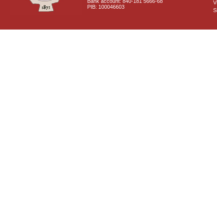
Bank account: 840-181 5666-68
V
PIB: 100046603
S