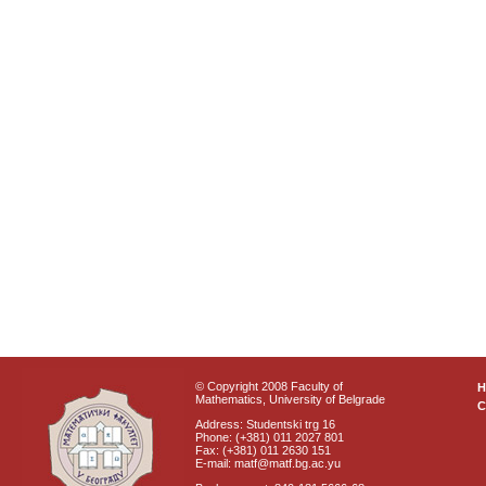
© Copyright 2008 Faculty of
Mathematics, University of Belgrade
C
Address: Studentski trg 16
Phone: (+381) 011 2027 801
Fax: (+381) 011 2630 151
E-mail: matf@matf.bg.ac.yu