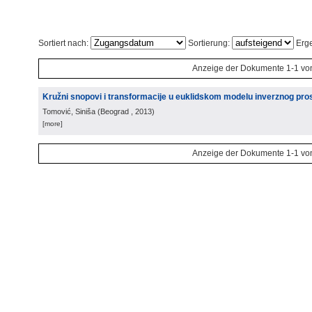
Sortiert nach:
Sortierung:
Erge
Anzeige der Dokumente 1-1 vo
Kružni snopovi i transformacije u euklidskom modelu inverznog pro
Tomović, Siniša
(
Beograd
, 2013
)
[more]
Anzeige der Dokumente 1-1 vo