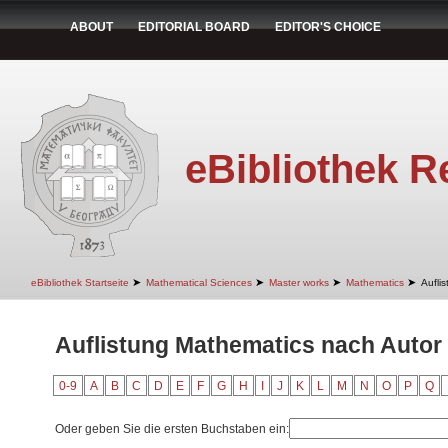
ABOUT
EDITORIAL BOARD
EDITOR'S CHOICE
eBibliothek R
➤
➤
➤
➤
eBibliothek Startseite
Mathematical Sciences
Master works
Mathematics
Aufli
Auflistung Mathematics nach Autor 
0-9
A
B
C
D
E
F
G
H
I
J
K
L
M
N
O
P
Q
Oder geben Sie die ersten Buchstaben ein: