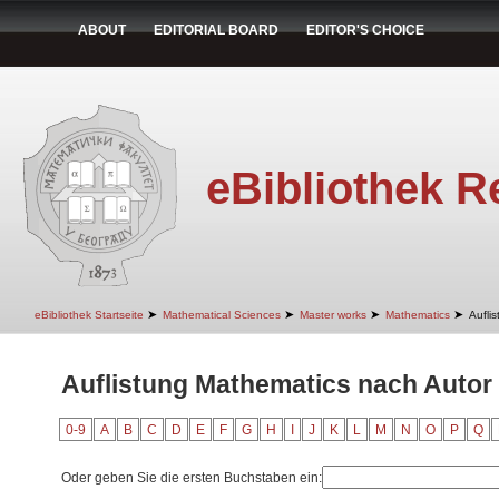
ABOUT
EDITORIAL BOARD
EDITOR'S CHOICE
eBibliothek R
➤
➤
➤
➤
eBibliothek Startseite
Mathematical Sciences
Master works
Mathematics
Aufli
Auflistung Mathematics nach Autor 
0-9
A
B
C
D
E
F
G
H
I
J
K
L
M
N
O
P
Q
Oder geben Sie die ersten Buchstaben ein: