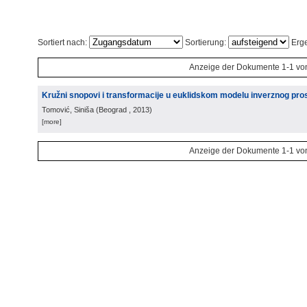
Sortiert nach:
Sortierung:
Erge
Anzeige der Dokumente 1-1 vo
Kružni snopovi i transformacije u euklidskom modelu inverznog pro
Tomović, Siniša
(
Beograd
, 2013
)
[more]
Anzeige der Dokumente 1-1 vo