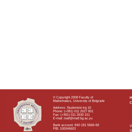
© Copyright 2008 Faculty of
Mathematics, University of Belgrade
C
Address: Studentski trg 16
Phone: (+381) 011 2027 801
Fax: (+381) 011 2630 151
E-mail: matf@matf.bg.ac.yu
Bank account: 840-181 5666-68
V
PIB: 100046603
S