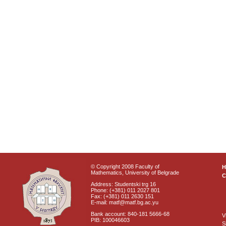
© Copyright 2008 Faculty of
Mathematics, University of Belgrade
C
Address: Studentski trg 16
Phone: (+381) 011 2027 801
Fax: (+381) 011 2630 151
E-mail: matf@matf.bg.ac.yu
Bank account: 840-181 5666-68
V
PIB: 100046603
S