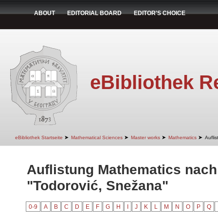
ABOUT
EDITORIAL BOARD
EDITOR'S CHOICE
eBibliothek R
➤
➤
➤
➤
eBibliothek Startseite
Mathematical Sciences
Master works
Mathematics
Aufli
Auflistung Mathematics nach
"Todorović, Snežana"
0-9
A
B
C
D
E
F
G
H
I
J
K
L
M
N
O
P
Q