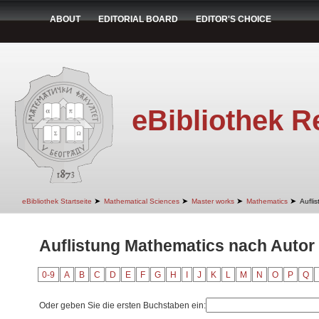
ABOUT
EDITORIAL BOARD
EDITOR'S CHOICE
eBibliothek R
➤
➤
➤
➤
eBibliothek Startseite
Mathematical Sciences
Master works
Mathematics
Aufli
Auflistung Mathematics nach Autor "
0-9
A
B
C
D
E
F
G
H
I
J
K
L
M
N
O
P
Q
Oder geben Sie die ersten Buchstaben ein: