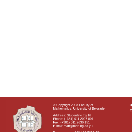
© Copyright 2008 Faculty of
Mathematics, University of Belgrade
C
Address: Studentski trg 16
Phone: (+381) 011 2027 801
Fax: (+381) 011 2630 151
E-mail: matf@matf.bg.ac.yu