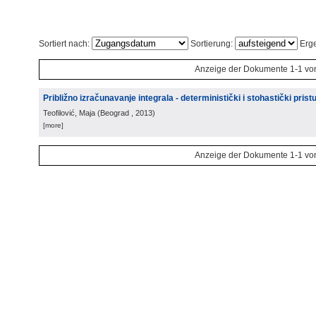
Sortiert nach:
Sortierung:
Erge
Anzeige der Dokumente 1-1 vo
Približno izračunavanje integrala - deterministički i stohastički prist
Teofilović, Maja
(
Beograd
, 2013
)
[more]
Anzeige der Dokumente 1-1 vo