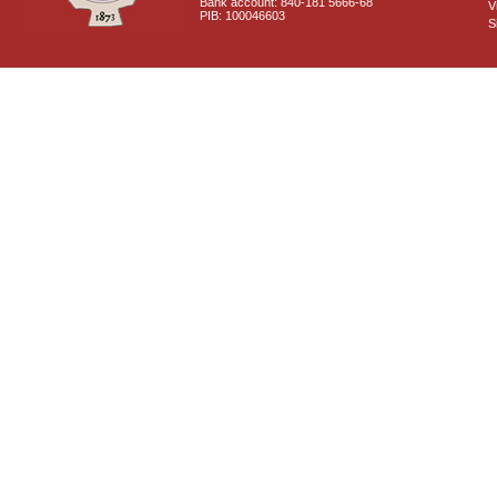
Bank account: 840-181 5666-68
V
PIB: 100046603
S