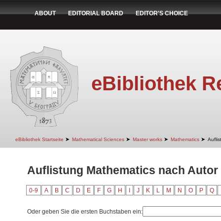
ABOUT
EDITORIAL BOARD
EDITOR'S CHOICE
eBibliothek R
➤
➤
➤
➤
eBibliothek Startseite
Mathematical Sciences
Master works
Mathematics
Aufli
Auflistung Mathematics nach Autor 
0-9
A
B
C
D
E
F
G
H
I
J
K
L
M
N
O
P
Q
Oder geben Sie die ersten Buchstaben ein: