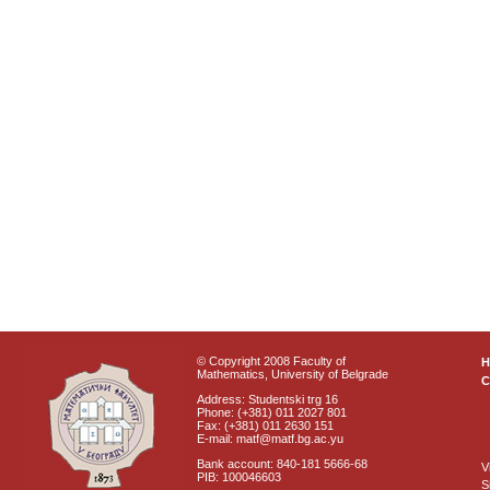
© Copyright 2008 Faculty of
Mathematics, University of Belgrade
C
Address: Studentski trg 16
Phone: (+381) 011 2027 801
Fax: (+381) 011 2630 151
E-mail: matf@matf.bg.ac.yu
Bank account: 840-181 5666-68
V
PIB: 100046603
S